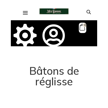
0


Bâtons de
réglisse