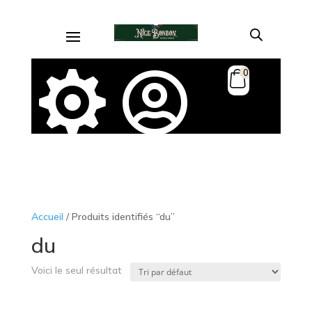
0


Accueil
/ Produits identifiés “du”
du
Voici le seul résultat