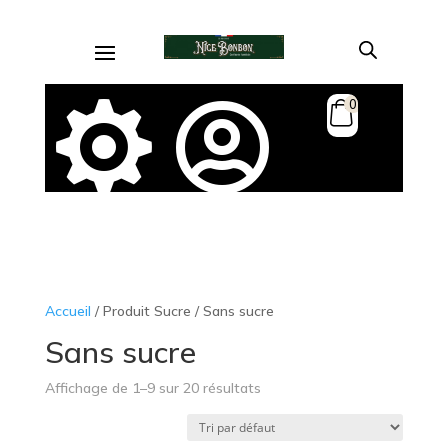
0


Accueil
/ Produit Sucre / Sans sucre
Sans sucre
Affichage de 1–9 sur 20 résultats