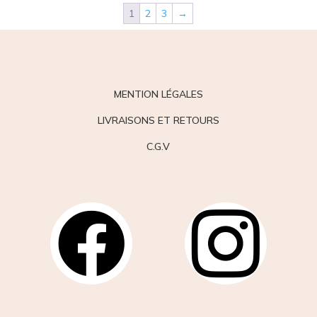
1
2
3
→
MENTION LÉGALES
LIVRAISONS ET RETOURS
C.G.V

