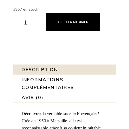
3967 en stock
quantité
de
AJOUTER AU PANIER
Sucettes
Provençales
(x120)
DESCRIPTION
INFORMATIONS
COMPLÉMENTAIRES
AVIS (0)
Découvrez la véritable sucette Provençale !
Crée en 1950 à Marseille, elle est
reconnaissable grâce à sa couleur inimitable,