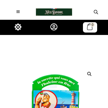
0

