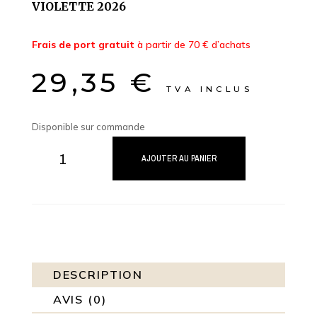
VIOLETTE 2026
Frais de port gratuit
à partir de 70 € d’achats
29,35
€
TVA INCLUS
Disponible sur commande
quantité
de
AJOUTER AU PANIER
Coffret
Délices
du
Château
la
Grande
Duranne
DESCRIPTION
Violette
AVIS (0)