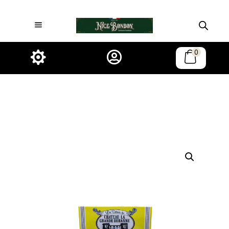
0

