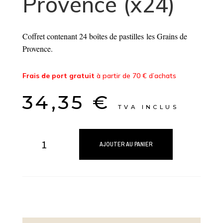
Provence (x24)
Coffret contenant 24 boîtes de pastilles les Grains de
Provence.
Frais de port gratuit
à partir de 70 € d’achats
34,35
€
TVA INCLUS
quantité
de
AJOUTER AU PANIER
Coffret
Pastilles
Grains
de
Provence
(x24)