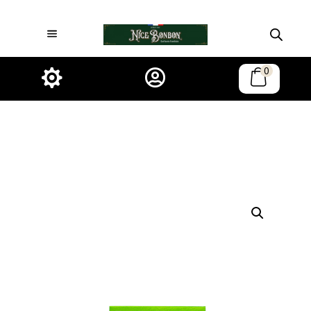
0

