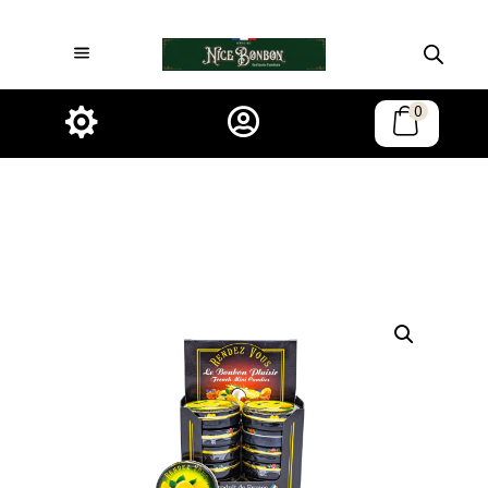
0

