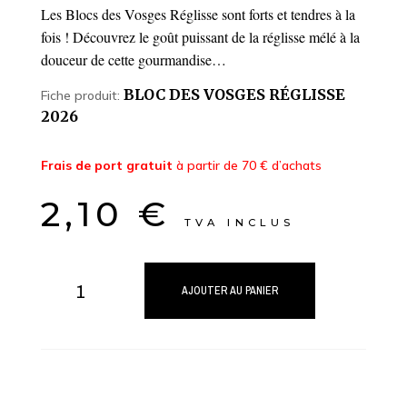
Les Blocs des Vosges Réglisse sont forts et tendres à la
fois ! Découvrez le goût puissant de la réglisse mélé à la
douceur de cette gourmandise…
BLOC DES VOSGES RÉGLISSE
Fiche produit:
2026
Frais de port gratuit
à partir de 70 € d’achats
2,10
€
TVA INCLUS
quantité
de
AJOUTER AU PANIER
Blocs
des
Vosges
Réglisse