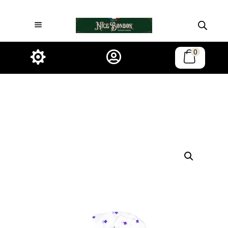
0

