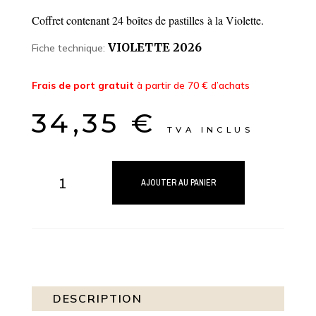
Coffret contenant 24 boîtes de pastilles à la Violette.
VIOLETTE 2026
Fiche technique:
Frais de port gratuit
à partir de 70 € d’achats
34,35
€
TVA INCLUS
quantité
de
AJOUTER AU PANIER
Coffret
Pastilles
Violette
(x24)
DESCRIPTION