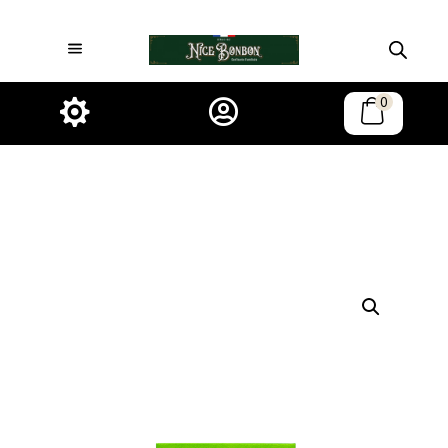
0

