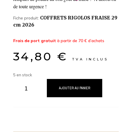
de toute urgence !
COFFRETS RIGOLOS FRAISE 29
Fiche produit:
cm 2026
Frais de port gratuit
à partir de 70 € d’achats
34,80
€
TVA INCLUS
5 en stock
quantité
de
AJOUTER AU PANIER
Rigolos
Fraise