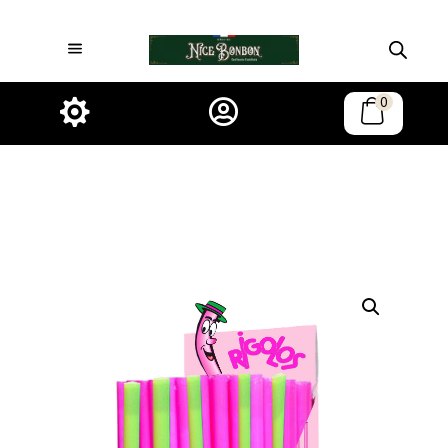
0

