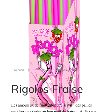


Accueil
Produits
Rigolos Fraise
Rigolos Fraise
Les amoureux de fraise vont être servis : des pailles
remplies de poudre au bon goût de fraise ! A découvrir