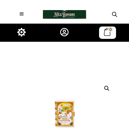
0

