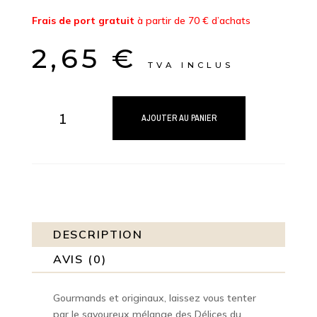
Frais de port gratuit
à partir de 70 € d’achats
2,65
€
TVA INCLUS
quantité
de
AJOUTER AU PANIER
Les
Délices
Chocolat-
Café
DESCRIPTION
AVIS (0)
Gourmands et originaux, laissez vous tenter
par le savoureux mélange des Délices du