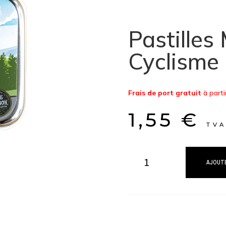
Pastilles
Cyclisme
Frais de port gratuit
à parti
1,55
€
TVA
quantité
de
AJOUTE
Pastilles
Menthe
Forte
Cyclisme
Sans