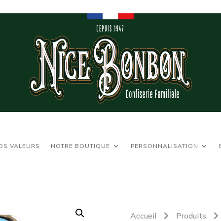
OS VALEURS
NOTRE BOUTIQUE
PERSONNALISATION
Accueil
Produits

