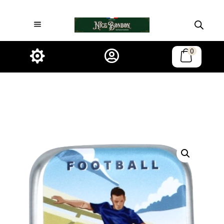
0

